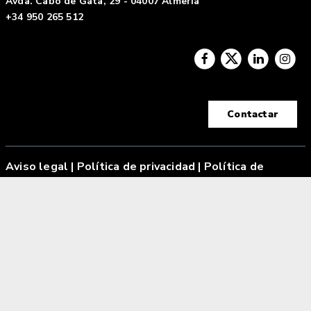
Avda. Cabo de Gata, 29 - 04007 Almería
+34 950 265 512
Contactar
Aviso legal
|
Política de privacidad |
Política de
cookies
Tecnología Hubtrick ©
Propiedad intelectual registrada