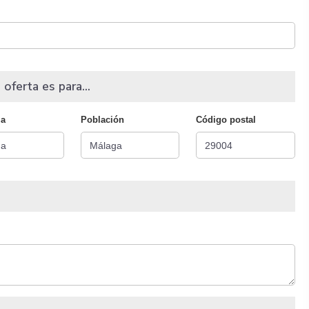
 oferta es para...
ia
Población
Código postal