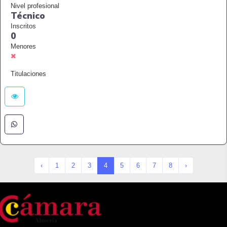
Nivel profesional
Técnico
Inscritos
0
Menores
Titulaciones
‹
1
2
3
4
5
6
7
8
›